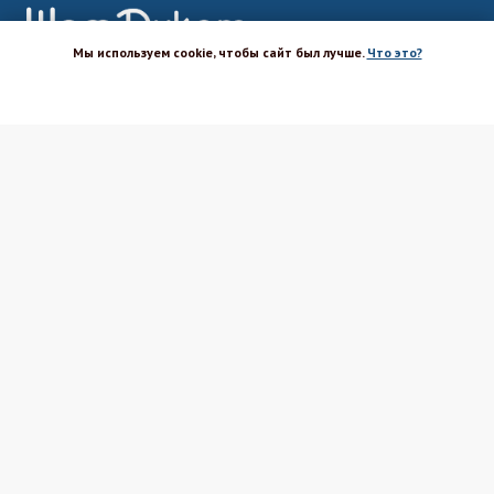
Мы используем cookie, чтобы сайт был лучше.
Что это?
ХОРОШО
Магазин-шоурум для пекарей,
кондитеров, кулинаров и всех
любителей печь и вкусно готовить.
Каталог
Вакансии
Бренды
Оптовым покупателям
Доставка
Поставщикам
Оплата
Политика ПД
Акции и скидки
Соглашение
Возврат
Реквизиты
Блог Шефа
Вопрос-ответ