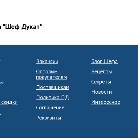
а "Шеф Дукат"
г
Вакансии
Блог Шефа
Оптовым
Рецепты
покупателям
ка
Секреты
Поставщикам
Новости
Политика ПД
 скидки
Интересное
Соглашение
т
Реквизиты