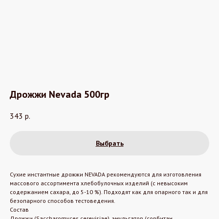
Дрожжи Nevada 500гр
343
р.
Выбрать
Сухие инстантные дрожжи NEVADA рекомендуются для изготовления
массового ассортимента хлебобулочных изделий (с невысоким
содержанием сахара, до 5-10 %). Подходят как для опарного так и для
безопарного способов тестоведения.
Состав
Дрожжи (Saccharomyces cerevisiae), эмульгатор (сорбитан