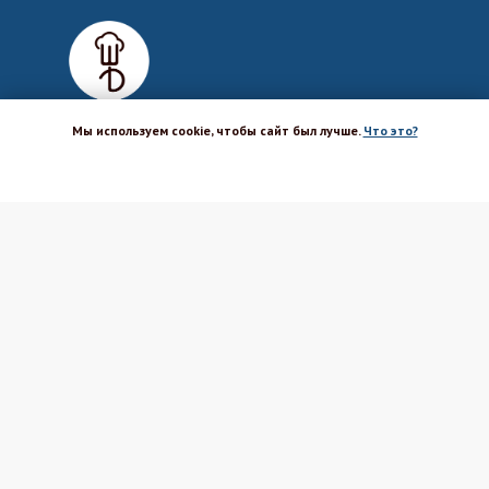
Мы используем cookie, чтобы сайт был лучше.
Что это?
ХОРОШО
Магазин-шоурум для пекарей,
кондитеров, кулинаров и всех
любителей печь и вкусно готовить.
Каталог
Вакансии
Бренды
Оптовым покупателям
Доставка
Поставщикам
Оплата
Политика ПД
Акции и скидки
Соглашение