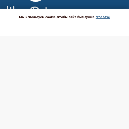
Мы используем cookie, чтобы сайт был лучше.
Что это?
ХОРОШО
Магазин-шоурум для пекарей,
кондитеров, кулинаров и всех
любителей печь и вкусно готовить.
Каталог
Вакансии
Бренды
Оптовым покупателям
Доставка
Поставщикам
Оплата
Политика ПД
Акции и скидки
Соглашение
Возврат
Реквизиты
Блог Шефа
Вопрос-ответ