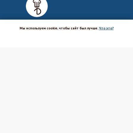
Мы используем cookie, чтобы сайт был лучше.
Что это?
ХОРОШО
Магазин-шоурум для пекарей,
кондитеров, кулинаров и всех
любителей печь и вкусно готовить.
Каталог
Вакансии
Бренды
Оптовым покупателям
Доставка
Поставщикам
Оплата
Политика ПД
Акции и скидки
Соглашение
Возврат
Реквизиты