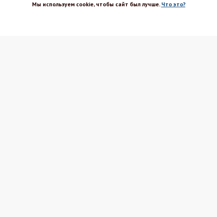
Мы используем cookie, чтобы сайт был лучше.
Что это?
Магазин-шоурум для пекарей,
ХОРОШО
кондитеров, кулинаров и всех
любителей печь и вкусно готовить.
Каталог
Вакансии
Бренды
Оптовым покупателям
Доставка
Поставщикам
Оплата
Политика ПД
Акции и скидки
Соглашение
Возврат
Реквизиты
Блог Шефа
Вопрос-ответ
Рецепты
Магазины Шефа
Секреты
Контакты