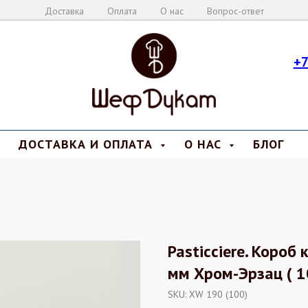
Доставка
Оплата
О нас
Вопрос-ответ
+7
ДОСТАВКА И ОПЛАТА
О НАС
БЛОГ
Pasticciere. Коро
мм Хром-Эрзац ( 1
SKU:
XW 190 (100)