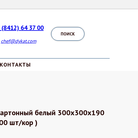
 (8412) 64 37 00
ПОИСК
chef@dykat.com
КОНТАКТЫ
б картонный белый 300х300х190
00 шт/кор )