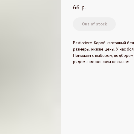
66
р.
Out of stock
Pasticciere. Короб картонный 
размеры, низкие цены. У нас бо
Поможем с выбором, подберем де
рядом с московским вокзалом.