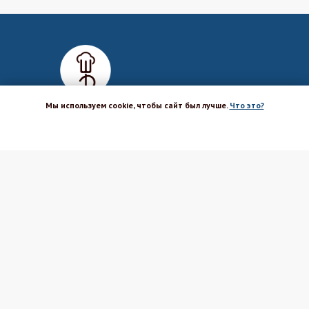
Мы используем cookie, чтобы сайт был лучше.
Что это?
ХОРОШО
Магазин-шоурум для пекарей,
кондитеров, кулинаров и всех
любителей печь и вкусно готовить.
Каталог
Вакансии
Бренды
Оптовым покупателям
Доставка
Поставщикам
Оплата
Политика ПД