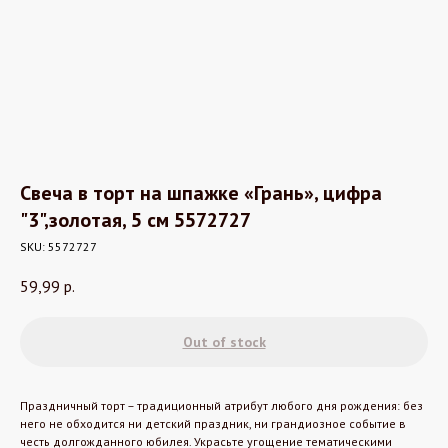
Свеча в торт на шпажке «Грань», цифра
"3",золотая, 5 см 5572727
SKU:
5572727
59,99
р.
Out of stock
Праздничный торт – традиционный атрибут любого дня рождения: без
него не обходится ни детский праздник, ни грандиозное событие в
честь долгожданного юбилея. Украсьте угощение тематическими