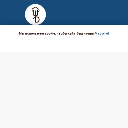
Мы используем cookie, чтобы сайт был лучше.
Что это?
ХОРОШО
Магазин-шоурум для пекарей,
кондитеров, кулинаров и всех
любителей печь и вкусно готовить.
Каталог
Вакансии
Бренды
Оптовым покупателям
Доставка
Поставщикам
Оплата
Политика ПД
Акции и скидки
Соглашение