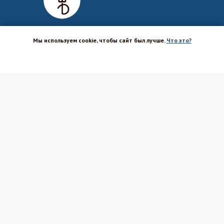
Мы используем cookie, чтобы сайт был лучше.
Что это?
ХОРОШО
Магазин-шоурум для пекарей,
кондитеров, кулинаров и всех
любителей печь и вкусно готовить.
Каталог
Вакансии
Бренды
Оптовым покупателям
Доставка
Поставщикам
Оплата
Политика ПД
Акции и скидки
Соглашение
Возврат
Реквизиты