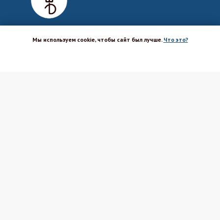
Мы используем cookie, чтобы сайт был лучше.
Что это?
ХОРОШО
Магазин-шоурум для пекарей,
кондитеров, кулинаров и всех
любителей печь и вкусно готовить.
Каталог
Вакансии
Бренды
Оптовым покупателям
Доставка
Поставщикам
Оплата
Политика ПД
Акции и скидки
Соглашение
Возврат
Реквизиты