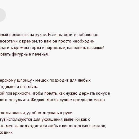
мый помощник на кухне. Если вы хотите побаловать
есертами с кремом, то вам он просто необходим.
расить кремом торты и пирожные, наполнить начинкой
товить фигурные печенья.
терскому шприцу - мешок подходит для любых
ходимости его мыть.
й поверхности, чтобы понять, как нужно держать конус и
мого результата. Жидкие массы лучше предварительно
пользовании, удобно держать в руке.
ут используются для украшения выпечки как с
вые мешки подходят для любых кондитерских насадок,
ходник