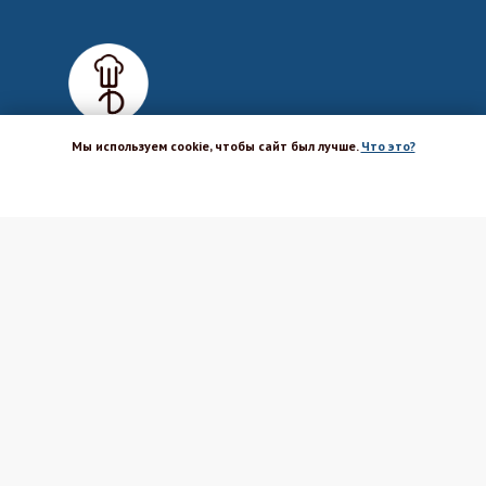
Мы используем cookie, чтобы сайт был лучше.
Что это?
ХОРОШО
Магазин-шоурум для пекарей,
кондитеров, кулинаров и всех
любителей печь и вкусно готовить.
Каталог
Вакансии
Бренды
Оптовым покупателям
Доставка
Поставщикам
Оплата
Политика ПД