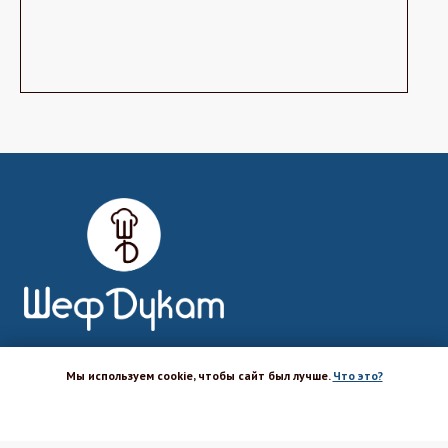
Магазин-шоурум для пекарей,
Мы используем cookie, чтобы сайт был лучше.
Что это?
кондитеров, кулинаров и всех
ХОРОШО
любителей печь и вкусно готовить.