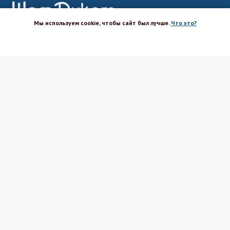
Мы используем cookie, чтобы сайт был лучше.
Что это?
ХОРОШО
Магазин-шоурум для пекарей,
кондитеров, кулинаров и всех
любителей печь и вкусно готовить.
Каталог
Вакансии
Бренды
Оптовым покупателям
Доставка
Поставщикам
Оплата
Политика ПД
Акции и скидки
Соглашение
Возврат
Реквизиты
Блог Шефа
Вопрос-ответ