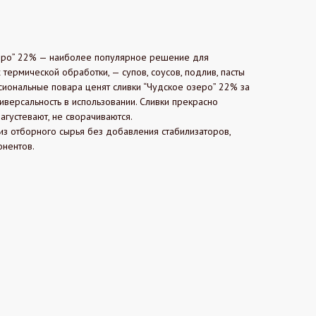
зеро” 22% — наиболее популярное решение для
термической обработки, — супов, соусов, подлив, пасты
сиональные повара ценят сливки “Чудское озеро” 22% за
ниверсальность в использовании. Сливки прекрасно
агустевают, не сворачиваются.
из отборного сырья без добавления стабилизаторов,
онентов.