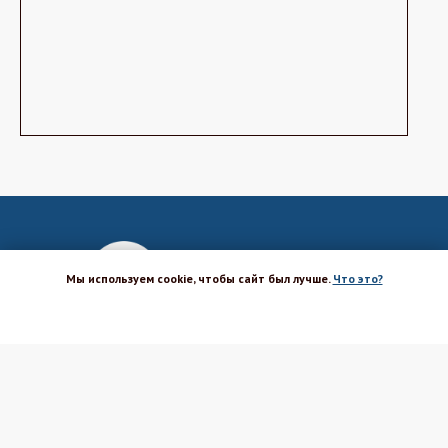
Мы используем cookie, чтобы сайт был лучше.
Что это?
ХОРОШО
Магазин-шоурум для пекарей,
кондитеров, кулинаров и всех