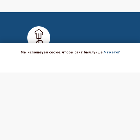
Мы используем cookie, чтобы сайт был лучше.
Что это?
ХОРОШО
Магазин-шоурум для пекарей,
кондитеров, кулинаров и всех
любителей печь и вкусно готовить.
Каталог
Вакансии
Бренды
Оптовым покупателям
Доставка
Поставщикам