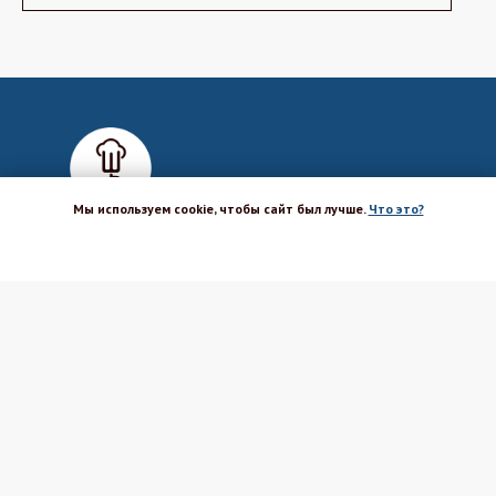
Мы используем cookie, чтобы сайт был лучше.
Что это?
ХОРОШО
Магазин-шоурум для пекарей,
кондитеров, кулинаров и всех
любителей печь и вкусно готовить.
Каталог
Вакансии
Бренды
Оптовым покупателям