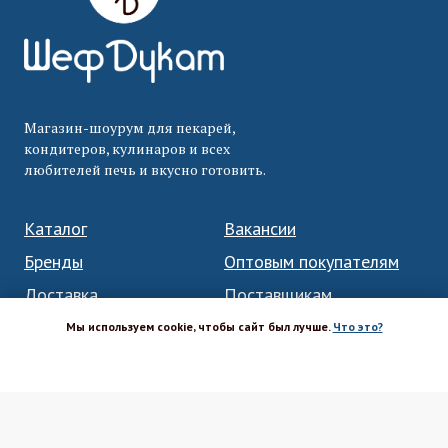
Магазин-шоурум для пекарей,
кондитеров, кулинаров и всех
любителей печь и вкусно готовить.
Каталог
Вакансии
Бренды
Оптовым покупателям
Доставка
Поставщикам
Оплата
Политика ПД
Мы используем cookie, чтобы сайт был лучше.
Что это?
Акции и скидки
Соглашение
ХОРОШО
Возврат
Реквизиты