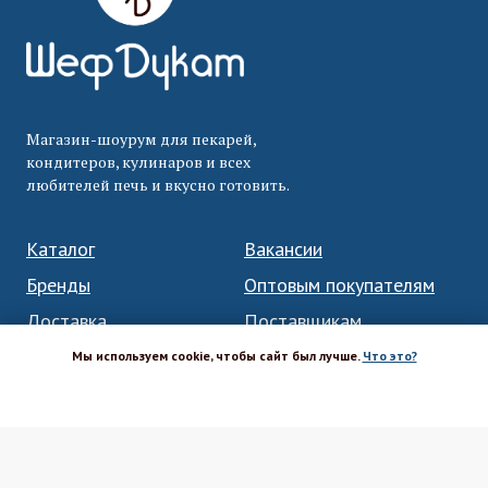
Магазин-шоурум для пекарей,
кондитеров, кулинаров и всех
любителей печь и вкусно готовить.
Каталог
Вакансии
Бренды
Оптовым покупателям
Доставка
Поставщикам
Оплата
Политика ПД
Мы используем cookie, чтобы сайт был лучше.
Что это?
Акции и скидки
Соглашение
ХОРОШО
Возврат
Реквизиты