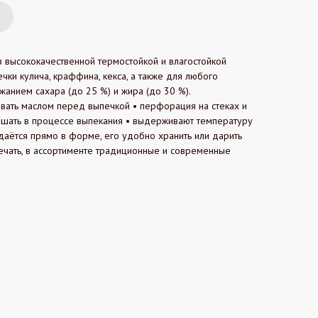
 высококачественной термостойкой и влагостойкой
чки кулича, краффина, кекса, а также для любого
жанием сахара (до 25 %) и жира (до 30 %).
ывать маслом перед выпечкой • перфорация на стеках и
шать в процессе выпекания • выдерживают температуру
даётся прямо в форме, его удобно хранить или дарить
ечать, в ассортименте традиционные и современные