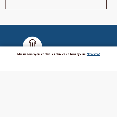
Мы используем cookie, чтобы сайт был лучше.
Что это?
ХОРОШО
Магазин-шоурум для пекарей,
кондитеров, кулинаров и всех
любителей печь и вкусно готовить.
Каталог
Вакансии