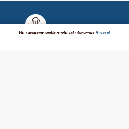
Мы используем cookie, чтобы сайт был лучше.
Что это?
ХОРОШО
Магазин-шоурум для пекарей,
кондитеров, кулинаров и всех
любителей печь и вкусно готовить.
Каталог
Вакансии
Бренды
Оптовым покупателям
Доставка
Поставщикам
Оплата
Политика ПД