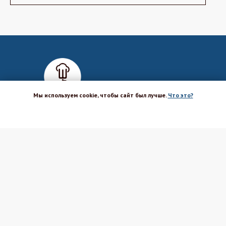
Мы используем cookie, чтобы сайт был лучше.
Что это?
ХОРОШО
Магазин-шоурум для пекарей,
кондитеров, кулинаров и всех
любителей печь и вкусно готовить.
Каталог
Вакансии
Бренды
Оптовым покупателям