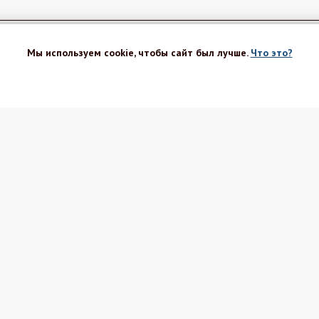
Мы используем cookie, чтобы сайт был лучше.
Что это?
ХОРОШО
г
Вакансии
Блог Шефа
Оптовым
Рецепты
покупателям
ка
Секреты
Поставщикам
Новости
Политика ПД
 скидки
Интересное
Соглашение
т
Реквизиты