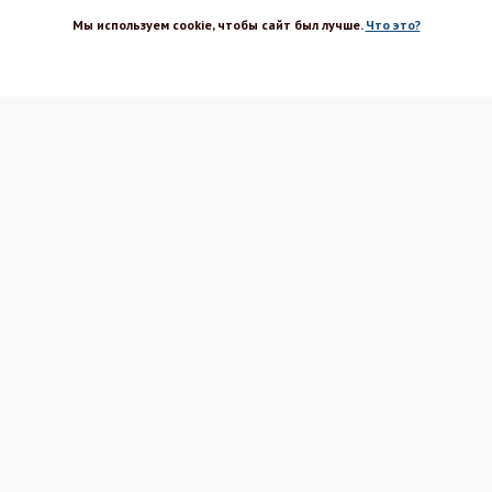
Мы используем cookie, чтобы сайт был лучше.
Что это?
ХОРОШО
Магазин-шоурум для пекарей,
кондитеров, кулинаров и всех
любителей печь и вкусно готовить.
Каталог
Вакансии
Бренды
Оптовым покупателям
Доставка
Поставщикам
Оплата
Политика ПД
Акции и скидки
Соглашение
Возврат
Реквизиты
Блог Шефа
Вопрос-ответ
Рецепты
Магазины Шефа