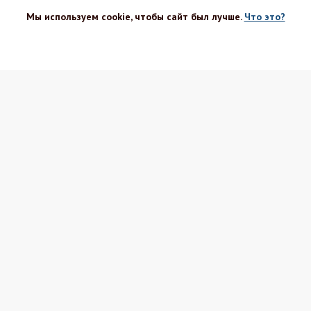
Мы используем cookie, чтобы сайт был лучше.
Что это?
ХОРОШО
г
Вакансии
Блог Шефа
Оптовым
Рецепты
покупателям
ка
Секреты
Поставщикам
Новости
Политика ПД
 скидки
Интересное
Соглашение
т
Реквизиты