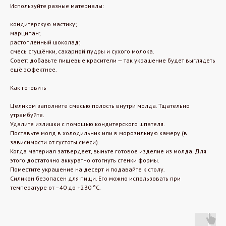
Используйте разные материалы:
кондитерскую мастику;
марципан;
растопленный шоколад;
смесь сгущёнки, сахарной пудры и сухого молока.
Совет: добавьте пищевые красители — так украшение будет выглядеть
ещё эффектнее.
Как готовить
Целиком заполните смесью полость внутри молда. Тщательно
утрамбуйте.
Удалите излишки с помощью кондитерского шпателя.
Поставьте молд в холодильник или в морозильную камеру (в
зависимости от густоты смеси).
Когда материал затвердеет, выньте готовое изделие из молда. Для
этого достаточно аккуратно отогнуть стенки формы.
Поместите украшение на десерт и подавайте к столу.
Силикон безопасен для пищи. Его можно использовать при
температуре от –40 до +230 °C.