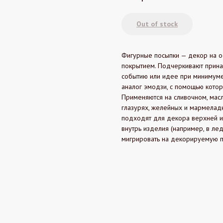
Out of stock
Фигурные посыпки — декор на о
покрытием. Подчеркивают прина
событию или идее при минимуме
аналог эмодзи, с помощью котор
Применяются на сливочном, мас
глазурях, желейных и мармеладн
подходят для декора верхней и
внутрь изделия (например, в ле
мигрировать на декорируемую п