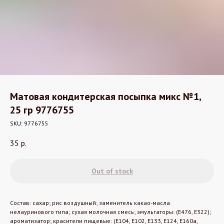
Матовая кондитерская посыпка микс №1,
25 гр 9776755
SKU:
9776755
35
р.
Out of stock
Состав: сахар; рис воздушный; заменитель какао-масла
нелауринового типа; сухая молочная смесь; эмульгаторы: (Е476, Е322);
ароматизатор; красители пищевые: (Е104, Е102, Е133, Е124, Е160а,