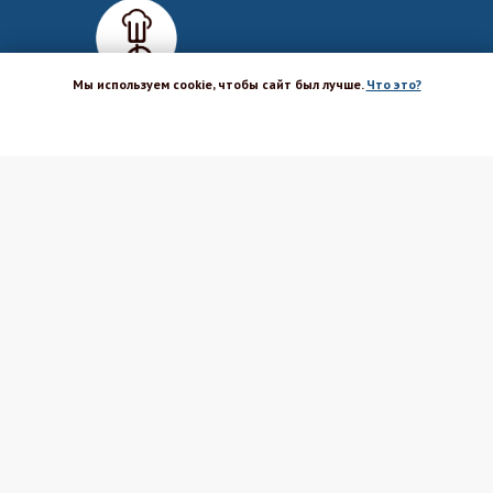
Мы используем cookie, чтобы сайт был лучше.
Что это?
ХОРОШО
Магазин-шоурум для пекарей,
кондитеров, кулинаров и всех
любителей печь и вкусно готовить.
Каталог
Вакансии
Бренды
Оптовым покупателям
Доставка
Поставщикам
Оплата
Политика ПД
Акции и скидки
Соглашение
Возврат
Реквизиты