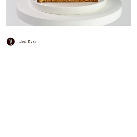
Шеф Дукат