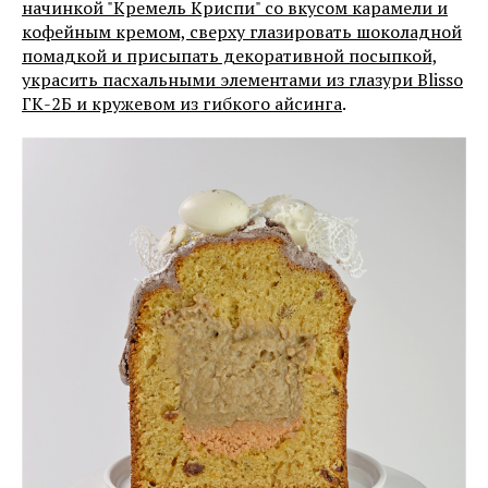
начинкой "Кремель Криспи" со вкусом карамели и
кофейным кремом, сверху глазировать шоколадной
помадкой и присыпать декоративной посыпкой,
украсить пасхальными элементами из глазури Blisso
ГК-2Б и кружевом из гибкого айсинга
.