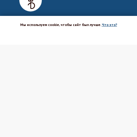
Мы используем cookie, чтобы сайт был лучше.
Что это?
ХОРОШО
Магазин-шоурум для пекарей,
кондитеров, кулинаров и всех
любителей печь и вкусно готовить.
Каталог
Вакансии
Бренды
Оптовым покупателям
Доставка
Поставщикам
Оплата
Политика ПД
Акции и скидки
Соглашение
Возврат
Реквизиты