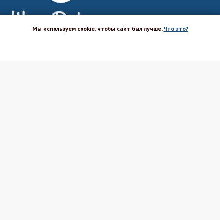
Мы используем cookie, чтобы сайт был лучше.
Что это?
ХОРОШО
Магазин-шоурум для пекарей,
кондитеров, кулинаров и всех
любителей печь и вкусно готовить.
Каталог
Вакансии
Бренды
Оптовым покупателям
Доставка
Поставщикам
Оплата
Политика ПД
Акции и скидки
Соглашение
Возврат
Реквизиты
Блог Шефа
Вопрос-ответ