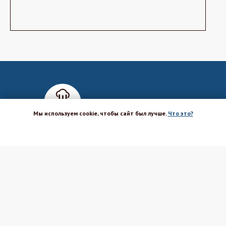
Мы используем cookie, чтобы сайт был лучше.
Что это?
ХОРОШО
Магазин-шоурум для пекарей,
кондитеров, кулинаров и всех
любителей печь и вкусно готовить.
Каталог
Вакансии