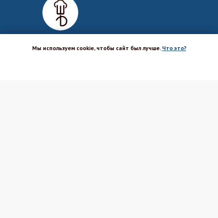
Мы используем cookie, чтобы сайт был лучше.
Что это?
ХОРОШО
Магазин-шоурум для пекарей,
кондитеров, кулинаров и всех
любителей печь и вкусно готовить.
Каталог
Вакансии
Бренды
Оптовым покупателям
Доставка
Поставщикам
Оплата
Политика ПД
Акции и скидки
Соглашение
Возврат
Реквизиты