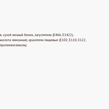
я, сухой яичный белок, загустители (Е466, Е1422),
(кислота лимонная), красители пищевые (Е102, Е110, Е122,
 пропиленгликоль).