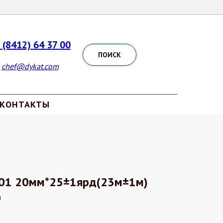
 (8412) 64 37 00
ПОИСК
chef@dykat.com
КОНТАКТЫ
№01 20мм*25±1ярд(23м±1м)
0