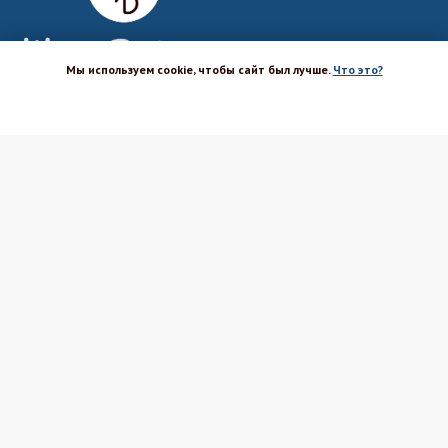
Мы используем cookie, чтобы сайт был лучше.
Что это?
ХОРОШО
Магазин-шоурум для пекарей,
кондитеров, кулинаров и всех
любителей печь и вкусно готовить.
Каталог
Вакансии
Бренды
Оптовым покупателям
Доставка
Поставщикам
Оплата
Политика ПД
Акции и скидки
Соглашение
Возврат
Реквизиты