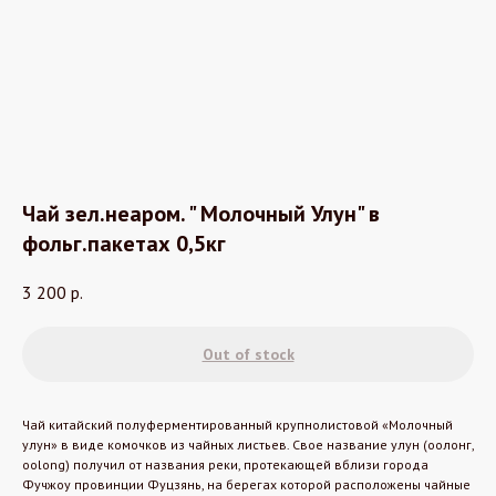
Чай зел.неаром. " Молочный Улун" в
фольг.пакетах 0,5кг
3 200
р.
Out of stock
Чай китайский полуферментированный крупнолистовой «Молочный
улун» в виде комочков из чайных листьев. Свое название улун (оолонг,
oolong) получил от названия реки, протекающей вблизи города
Фучжоу провинции Фуцзянь, на берегах которой расположены чайные