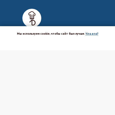
Мы используем cookie, чтобы сайт был лучше.
Что это?
ХОРОШО
Магазин-шоурум для пекарей,
кондитеров, кулинаров и всех
любителей печь и вкусно готовить.
Каталог
Вакансии
Бренды
Оптовым покупателям
Доставка
Поставщикам
Оплата
Политика ПД
Акции и скидки
Соглашение