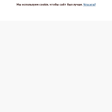
Мы используем cookie, чтобы сайт был лучше.
Что это?
ХОРОШО
Магазин-шоурум для пекарей,
кондитеров, кулинаров и всех
любителей печь и вкусно готовить.
Каталог
Вакансии
Бренды
Оптовым покупателям
Доставка
Поставщикам
Оплата
Политика ПД
Акции и скидки
Соглашение
Возврат
Реквизиты
Блог Шефа
Вопрос-ответ
Рецепты
Магазины Шефа