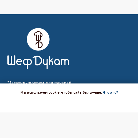
Магазин-шоурум для пекарей,
кондитеров, кулинаров и всех
Мы используем cookie, чтобы сайт был лучше.
Что это?
любителей печь и вкусно готовить.
ХОРОШО
Каталог
Вакансии
Бренды
Оптовым покупателям
Доставка
Поставщикам