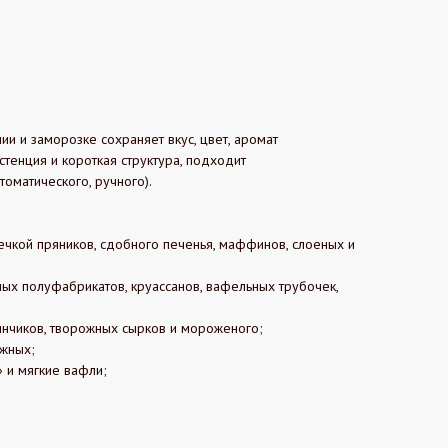
ии и заморозке сохраняет вкус, цвет, аромат
стенция и короткая структура, подходит
томатического, ручного).
ечкой пряников, сдобного печенья, маффинов, слоеных и
ых полуфабрикатов, круассанов, вафельных трубочек,
инчиков, творожных сырков и мороженого;
ожных;
» и мягкие вафли;