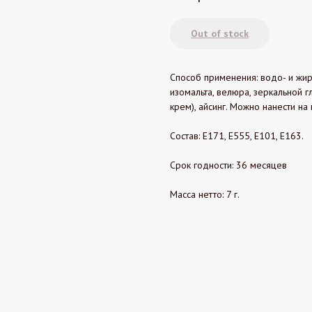
Out of stock
Способ применения: водо- и жи
изомальта, велюра, зеркальной г
крем), айсинг. Можно нанести на
Состав: Е171, Е555, Е101, Е163.
Срок годности: 36 месяцев
Масса нетто: 7 г.